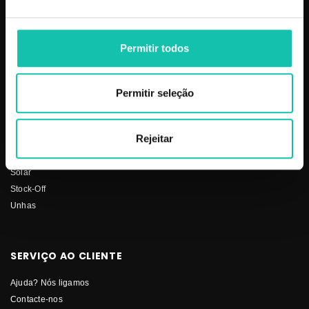
Aparelhos
Sobre nós
Barbearia
Termos e condições
Permitir todos
Cabelo
Os nossos preços
Depilação
Fornecedores
Estética
Social
Permitir seleção
Makeup
Mobiliário
Rejeitar
Perfumes
Pestanas
Solar
Stock-Off
Unhas
SERVIÇO AO CLIENTE
Ajuda? Nós ligamos
Contacte-nos