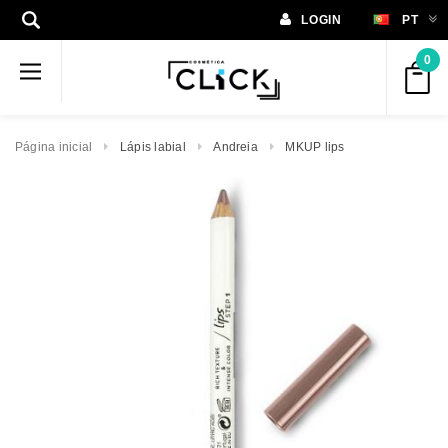
LOGIN
PT
0
Página inicial
Lápis labial
Andreia
MKUP lips