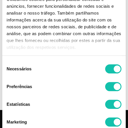
anúncios, fornecer funcionalidades de redes sociais e
analisar o nosso tráfego. Também partilhamos
DESCRIÇÃO
informações acerca da sua utilização do site com os
nossos parceiros de redes sociais, de publicidade e de
Lápis para lábios de alta definição, traço preciso, cor intensa e longa
análise, que as podem combinar com outras informações
duração. Fórmula que garante conforto e durabilidade.
que lhes forneceu ou recolhidas por estes a partir da sua
utilização dos respetivos serviços.
8 tons disponíveis
Comprar Lápis labial MKUP lips ANDREIA MELHOR PREÇO | Comprar
Seleção
ANDREIA Lápis labial MKUP lips MELHOR PREÇO | Lápis labial
Necessários
de
ANDREIA MKUP lips MELHOR PREÇO
consentimento
Preferências
OPINIÕES
Estatísticas
Marketing
PRODUTOS
COSMÉTICA CLICK