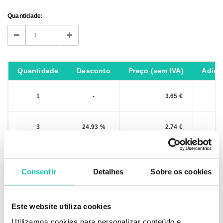
Current
Quantidade:
Stock:
DECREASE
INCREASE
QUANTITY:
QUANTITY:
Quantidade
Desconto
Preço (sem IVA)
Adici
1
-
3.65 €
3
24.93 %
2.74 €
IVA não incluído
Consentir
Detalhes
Sobre os cookies
Este website utiliza cookies
Utilizamos cookies para personalizar conteúdo e