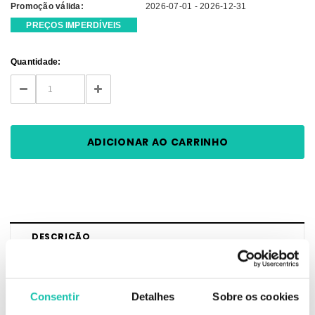
Promoção válida:
2026-07-01 - 2026-12-31
PREÇOS IMPERDÍVEIS
Current
Quantidade:
Stock:
DECREASE
INCREASE
QUANTITY:
QUANTITY:
DESCRIÇÃO
Andreia Makeup IS THIS REALLY REAL? - 3 in 1 02
Consentir
Detalhes
Sobre os cookies
Altamente pigmentado. À prova de água.