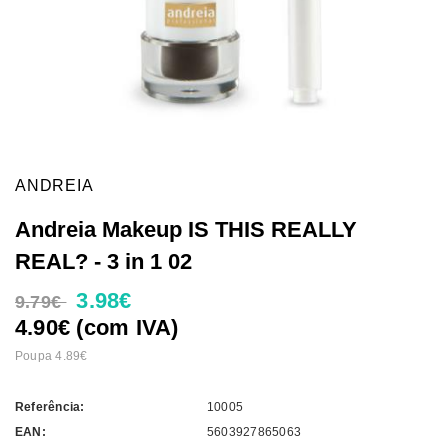
ANDREIA
Andreia Makeup IS THIS REALLY
REAL? - 3 in 1 02
3.98€
9.79€
4.90€ (com IVA)
Poupa 4.89€
Referência:
10005
EAN:
5603927865063