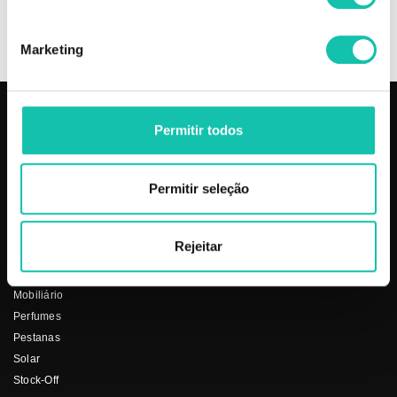
OPINIÕES
Marketing
Permitir todos
PRODUTOS
COSMÉTICA CLICK
Aparelhos
Sobre nós
Permitir seleção
Barbearia
Termos e condições
Cabelo
Os nossos preços
Depilação
Fornecedores
Rejeitar
Estética
Social
Makeup
Mobiliário
Perfumes
Pestanas
Solar
Stock-Off