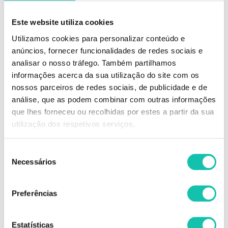
Gel 3 em 1 com pincel angular para modelar e definir as tuas
sobrancelhas, desenhar o risco perfeito ou criar smokey eyes de diva!
Cores intensas e resistentes à água!
Este website utiliza cookies
Utilizamos cookies para personalizar conteúdo e
3 tons disponíveis
anúncios, fornecer funcionalidades de redes sociais e
analisar o nosso tráfego. Também partilhamos
STOCK-OFF
Os produtos stock-off existem na Cosmética Click com o objetivo de evitar
informações acerca da sua utilização do site com os
o desperdício numa altura em que cada vez mais temos de pensar no
nossos parceiros de redes sociais, de publicidade e de
nosso planeta.
análise, que as podem combinar com outras informações
É uma oportunidade para o cliente adquirir o produto a um preço muito
reduzido devido a fatores tais como:
que lhes forneceu ou recolhidas por estes a partir da sua
-Mudança de imagem
utilização dos respetivos serviços.
-Mudança de rótulo
-Produto descontinuado pela marca
-Produto muito próximo da data limite de expiração
Seleção
Necessários
Produtos não passíveis de troca.
de
consentimento
Comprar Eyeliner MKUP eyes ANDREIA MELHOR PREÇO | Comprar
Preferências
ANDREIA Eyeliner MKUP eyes MELHOR PREÇO | Eyeliner ANDREIA
MKUP eyes MELHOR PREÇO
Estatísticas