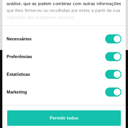
Comprar Base MKUP face ANDREIA MELHOR PREÇO | Comprar
análise, que as podem combinar com outras informações
ANDREIA Base MKUP face MELHOR PREÇO | Base ANDREIA MKUP
que lhes forneceu ou recolhidas por estes a partir da sua
face MELHOR PREÇO
utilização dos respetivos serviços.
OPINIÕES
Seleção
Necessários
de
consentimento
Preferências
PRODUTOS
COSMÉTICA CLICK
Estatísticas
Aparelhos
Sobre nós
Barbearia
Termos e condições
Cabelo
Os nossos preços
Marketing
Depilação
Fornecedores
Estética
Social
Makeup
Permitir todos
Mobiliário
Perfumes