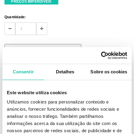
PREÇOS IMPERDÍVEIS
Current
Quantidade:
Stock:
DECREASE
INCREASE
QUANTITY:
QUANTITY:
INDISPONÍVEL - SER NOTIFICADO
Consentir
Detalhes
Sobre os cookies
DESCRIÇÃO
Este website utiliza cookies
Utilizamos cookies para personalizar conteúdo e
Aspecto hidratado & natural.
anúncios, fornecer funcionalidades de redes sociais e
Base líquida de longa duração para um look natural. Ilumina, hidrata e
deixa a pele respirar.
analisar o nosso tráfego. Também partilhamos
8 tons disponíveis
informações acerca da sua utilização do site com os
nossos parceiros de redes sociais, de publicidade e de