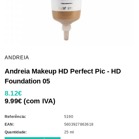
ANDREIA
Andreia Makeup HD Perfect Pic - HD
Foundation 05
8.12€
9.99€ (com IVA)
Referência:
5190
EAN:
5603927863618
Quantidade:
25 ml