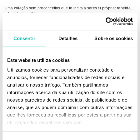
Uma coleção sem preconceitos que te incita a seres tu própria: rebelde,
relaxada, divertida.
Pensa no que te faz feliz e não no que a sociedade espera de ti. Deixa-te
viver na revolução da felicidade das cores e sentimentos. Liberta-te!
H72 - Love - Vermelho Coração
Consentir
Detalhes
Sobre os cookies
A gama Hybrid Gel Andreia Professional combinou o melhor de dois
mundos, as características do verniz gel com a fácil aplicação e remoção
do verniz tradicional. Através de uma tecnologia revolucionária, esta nova
Este website utiliza cookies
gama permite obter, em apenas 2 passos, uma manicura de longa
Utilizamos cookies para personalizar conteúdo e
duração com acabamento gel e secagem imediata sem lâmpada.
anúncios, fornecer funcionalidades de redes sociais e
: Sem lâmpada
analisar o nosso tráfego. Também partilhamos
: 2 Passos
informações acerca da sua utilização do site com os
:: Fácil remoção (com removedor de verniz tradicional)
:: Acabamento gel
nossos parceiros de redes sociais, de publicidade e de
:: Longa duração
análise, que as podem combinar com outras informações
:: Secagem imediata
que lhes forneceu ou recolhidas por estes a partir da sua
:: Pincel profissional de alta precisão
:: 72 tons disponíveis
utilização dos respetivos serviços.
Conselhos de Utilização: Aplicação em 2 passos:
1- Aplicar uma ou duas camadas de Fusion Color. Selar a ponta da unha.
Seleção