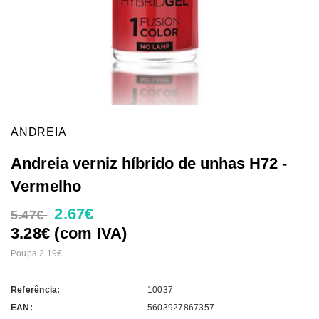
ANDREIA
Andreia verniz híbrido de unhas H72 -
Vermelho
2.67€
5.47€
3.28€ (com IVA)
Poupa 2.19€
Referência:
10037
EAN:
5603927867357