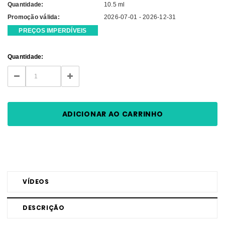
Quantidade:
10.5 ml
Promoção válida:
2026-07-01 - 2026-12-31
PREÇOS IMPERDÍVEIS
Current
Quantidade:
Stock:
DECREASE
INCREASE
QUANTITY:
QUANTITY:
VÍDEOS
DESCRIÇÃO