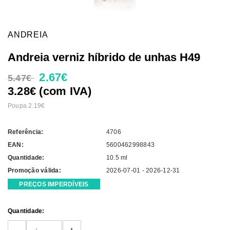
ANDREIA
Andreia verniz híbrido de unhas H49
2.67€
5.47€
3.28€ (com IVA)
Poupa 2.19€
Referência:
4706
EAN:
5600462998843
Quantidade:
10.5 ml
Promoção válida:
2026-07-01 - 2026-12-31
PREÇOS IMPERDÍVEIS
Current
Quantidade:
Stock: