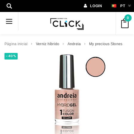
LOGIN
PT
0
Página inicial
Verniz híbrido
Andreia
My precious Stones
-40%