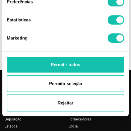
Preferências
Comprar Verniz híbrido My precious Stones ANDREIA MELHOR PREÇO |
Comprar ANDREIA Verniz híbrido My precious Stones MELHOR PREÇO |
Verniz híbrido ANDREIA My precious Stones MELHOR PREÇO
Estatísticas
OPINIÕES
Marketing
INGREDIENTES
Permitir todos
Permitir seleção
PRODUTOS
COSMÉTICA CLICK
Aparelhos
Sobre nós
Rejeitar
Barbearia
Termos e condições
Cabelo
Os nossos preços
Depilação
Fornecedores
Estética
Social