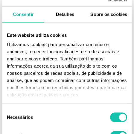
 Sem lâmpada
 2 Passos
 Fácil remoção (com removedor de verniz tradicional)
Consentir
Detalhes
Sobre os cookies
 Acabamento gel
 Longa duração
 Secagem imediata
 Pincel profissional de alta precisão
Este website utiliza cookies
 48 tons disponíveis
Utilizamos cookies para personalizar conteúdo e
Conselhos de Utilização
anúncios, fornecer funcionalidades de redes sociais e
analisar o nosso tráfego. Também partilhamos
Aplicação em 2 passos:
1- Aplicar uma ou duas camadas de Fusion Color. Selar a ponta da unha.
informações acerca da sua utilização do site com os
2- Aplicar um camada de Fusion Shine. Selar a ponta da unha.
nossos parceiros de redes sociais, de publicidade e de
análise, que as podem combinar com outras informações
Simples e perfeito!
que lhes forneceu ou recolhidas por estes a partir da sua
Para remover, utilize o seu removedor de verniz habitual.
utilização dos respetivos serviços.
As amostras dos tons de verniz são meramente indicadoras, uma vez que
as mesmas podem variar consoante o ecrã de computador usado para a
Seleção
sua visualização.
Necessários
de
Desta forma, não nos responsabilizamos por eventuais variações de cor
que possam surgir.
consentimento