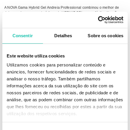
A NOVA Gama Hybrid Gel Andreia Professional combinou o melhor de
dois mundos, as características do VERNIZ GEL com a fácil aplicação e
remoção do VERNIZ TRADICIONAL.
Através de uma tecnologia revolucionária, esta nova gama permite obter,
em apenas 2 PASSOS, uma manicura de longa duração com
ACABAMENTO GEL, secagem imediata SEM LÂMPADA!
Consentir
Detalhes
Sobre os cookies
 Sem lâmpada
 2 Passos
 Fácil remoção (com removedor de verniz tradicional)
Este website utiliza cookies
 Acabamento gel
Utilizamos cookies para personalizar conteúdo e
 Longa duração
 Secagem imediata
anúncios, fornecer funcionalidades de redes sociais e
 Pincel profissional de alta precisão
analisar o nosso tráfego. Também partilhamos
 48 tons disponíveis
informações acerca da sua utilização do site com os
Conselhos de Utilização
nossos parceiros de redes sociais, de publicidade e de
análise, que as podem combinar com outras informações
Aplicação em 2 passos:
que lhes forneceu ou recolhidas por estes a partir da sua
1- Aplicar uma ou duas camadas de Fusion Color. Selar a ponta da unha.
2- Aplicar um camada de Fusion Shine. Selar a ponta da unha.
utilização dos respetivos serviços.
Simples e perfeito!
Seleção