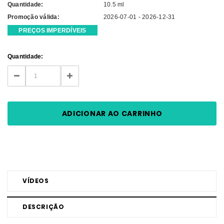
Quantidade:
10.5 ml
Promoção válida:
2026-07-01 - 2026-12-31
PREÇOS IMPERDÍVEIS
Current
Quantidade:
Stock:
DECREASE
INCREASE
QUANTITY:
QUANTITY:
VÍDEOS
DESCRIÇÃO