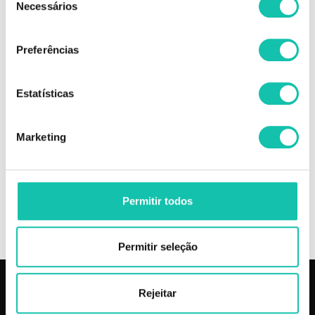
Necessários
de
As amostras dos tons de verniz são meramente indicadoras, uma vez que
consentimento
as mesmas podem variar consoante o ecrã de computador usado para a
sua visualização.
Preferências
Desta forma, não nos responsabilizamos por eventuais variações de cor
que possam surgir.
Estatísticas
Comprar Verniz híbrido Hybrid Gel ANDREIA MELHOR PREÇO | Comprar
ANDREIA Verniz híbrido Hybrid Gel MELHOR PREÇO | Verniz híbrido
ANDREIA Hybrid Gel MELHOR PREÇO
Marketing
OPINIÕES
Permitir todos
INGREDIENTES
Permitir seleção
Rejeitar
PRODUTOS
COSMÉTICA CLICK