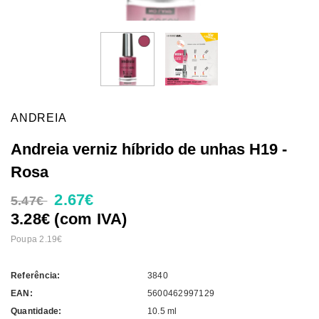
ANDREIA
Andreia verniz híbrido de unhas H19 -
Rosa
2.67€
5.47€
3.28€ (com IVA)
Poupa 2.19€
Referência:
3840
EAN:
5600462997129
Quantidade:
10.5 ml