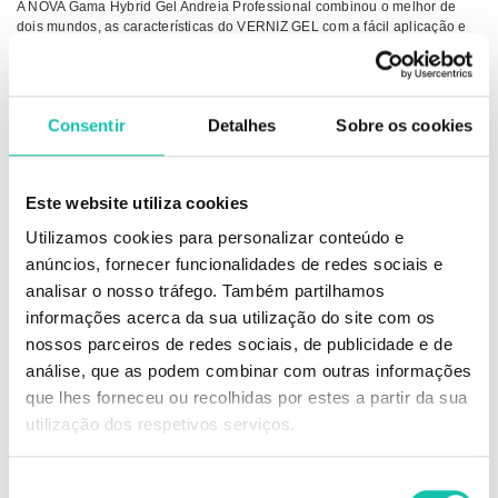
A NOVA Gama Hybrid Gel Andreia Professional combinou o melhor de
dois mundos, as características do VERNIZ GEL com a fácil aplicação e
remoção do VERNIZ TRADICIONAL.
Através de uma tecnologia revolucionária, esta nova gama permite obter,
em apenas 2 PASSOS, uma manicura de longa duração com
ACABAMENTO GEL, secagem imediata SEM LÂMPADA!
Consentir
Detalhes
Sobre os cookies
 Sem lâmpada
 2 Passos
 Fácil remoção (com removedor de verniz tradicional)
Este website utiliza cookies
 Acabamento gel
 Longa duração
Utilizamos cookies para personalizar conteúdo e
 Secagem imediata
anúncios, fornecer funcionalidades de redes sociais e
 Pincel profissional de alta precisão
 48 tons disponíveis
analisar o nosso tráfego. Também partilhamos
informações acerca da sua utilização do site com os
Conselhos de Utilização
nossos parceiros de redes sociais, de publicidade e de
Aplicação em 2 passos:
análise, que as podem combinar com outras informações
1- Aplicar uma ou duas camadas de Fusion Color. Selar a ponta da unha.
que lhes forneceu ou recolhidas por estes a partir da sua
2- Aplicar um camada de Fusion Shine. Selar a ponta da unha.
utilização dos respetivos serviços.
Simples e perfeito!
Seleção
Para remover, utilize o seu removedor de verniz habitual.