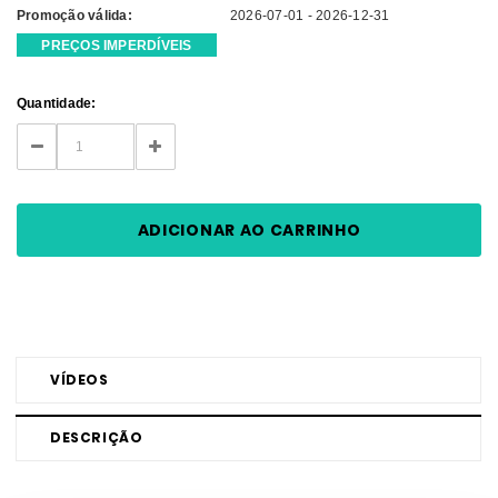
Promoção válida:
2026-07-01 - 2026-12-31
PREÇOS IMPERDÍVEIS
Current
Quantidade:
Stock:
DECREASE
INCREASE
QUANTITY:
QUANTITY:
VÍDEOS
DESCRIÇÃO