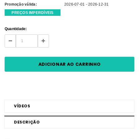
Promoção válida:
2026-07-01 - 2026-12-31
PREÇOS IMPERDÍVEIS
Current
Quantidade:
Stock:
DECREASE
INCREASE
QUANTITY:
QUANTITY:
VÍDEOS
DESCRIÇÃO