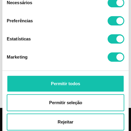
Necessários
de
As amostras dos tons de verniz são meramente indicadoras, uma vez que
consentimento
as mesmas podem variar consoante o ecrã de computador usado para a
sua visualização.
Preferências
Desta forma, não nos responsabilizamos por eventuais variações de cor
que possam surgir.
Estatísticas
Comprar Verniz híbrido Hybrid Gel ANDREIA MELHOR PREÇO | Comprar
ANDREIA Verniz híbrido Hybrid Gel MELHOR PREÇO | Verniz híbrido
ANDREIA Hybrid Gel MELHOR PREÇO
Marketing
OPINIÕES
Permitir todos
INGREDIENTES
Permitir seleção
Rejeitar
PRODUTOS
COSMÉTICA CLICK