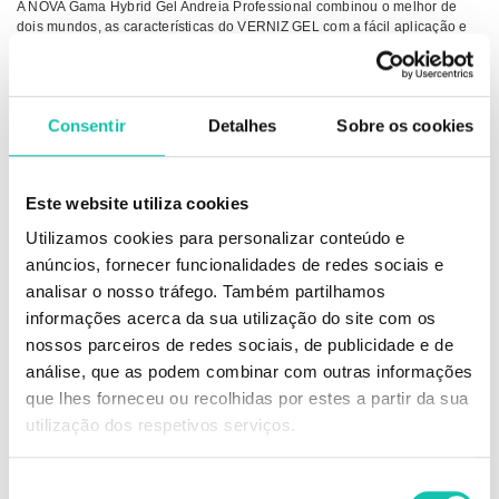
A NOVA Gama Hybrid Gel Andreia Professional combinou o melhor de
dois mundos, as características do VERNIZ GEL com a fácil aplicação e
remoção do VERNIZ TRADICIONAL.
Através de uma tecnologia revolucionária, esta nova gama permite obter,
em apenas 2 PASSOS, uma manicura de longa duração com
ACABAMENTO GEL, secagem imediata SEM LÂMPADA!
Consentir
Detalhes
Sobre os cookies
 Sem lâmpada
 2 Passos
 Fácil remoção (com removedor de verniz tradicional)
Este website utiliza cookies
 Acabamento gel
 Longa duração
Utilizamos cookies para personalizar conteúdo e
 Secagem imediata
anúncios, fornecer funcionalidades de redes sociais e
 Pincel profissional de alta precisão
 48 tons disponíveis
analisar o nosso tráfego. Também partilhamos
informações acerca da sua utilização do site com os
Conselhos de Utilização
nossos parceiros de redes sociais, de publicidade e de
Aplicação em 2 passos:
análise, que as podem combinar com outras informações
1- Aplicar uma ou duas camadas de Fusion Color. Selar a ponta da unha.
que lhes forneceu ou recolhidas por estes a partir da sua
2- Aplicar um camada de Fusion Shine. Selar a ponta da unha.
utilização dos respetivos serviços.
Simples e perfeito!
Seleção
Para remover, utilize o seu removedor de verniz habitual.