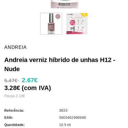
ANDREIA
Andreia verniz híbrido de unhas H12 -
Nude
2.67€
5.47€
3.28€ (com IVA)
Poupa 2.19€
Referência:
3833
EAN:
5600462996986
Quantidade:
10.5 ml