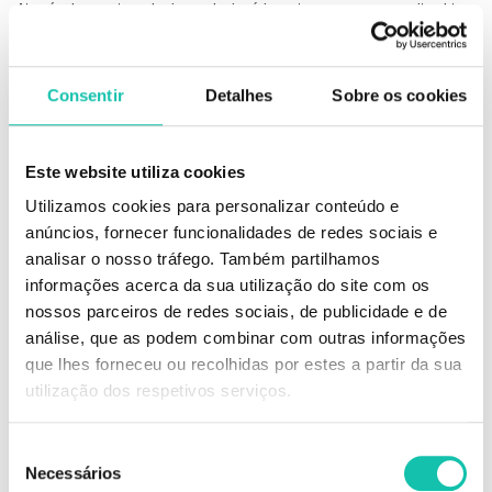
Através de uma tecnologia revolucionária, esta nova gama permite obter,
em apenas 2 PASSOS, uma manicura de longa duração com
ACABAMENTO GEL, secagem imediata SEM LÂMPADA!
– Sem lâmpada
Consentir
Detalhes
Sobre os cookies
– 2 Passos
– Fácil remoção (com removedor de verniz tradicional)
– Acabamento gel
– Longa duração
Este website utiliza cookies
– Secagem imediata
Utilizamos cookies para personalizar conteúdo e
– Pincel profissional de alta precisão
– 48 tons disponíveis
anúncios, fornecer funcionalidades de redes sociais e
analisar o nosso tráfego. Também partilhamos
Conselhos de Utilização
informações acerca da sua utilização do site com os
Aplicação em 2 passos:
nossos parceiros de redes sociais, de publicidade e de
1- Aplicar uma ou duas camadas de Fusion Color. Selar a ponta da unha.
análise, que as podem combinar com outras informações
2- Aplicar um camada de Fusion Shine. Selar a ponta da unha.
que lhes forneceu ou recolhidas por estes a partir da sua
Simples e perfeito!
utilização dos respetivos serviços.
Para remover, utilize o seu removedor de verniz habitual.
Seleção
As amostras dos tons de verniz são meramente indicadoras, uma vez que
Necessários
de
as mesmas podem variar consoante o ecrã de computador usado para a