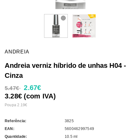
ANDREIA
Andreia verniz híbrido de unhas H04 -
Cinza
2.67€
5.47€
3.28€ (com IVA)
Poupa 2.19€
Referência:
3825
EAN:
5600462997549
Quantidade:
10.5 ml