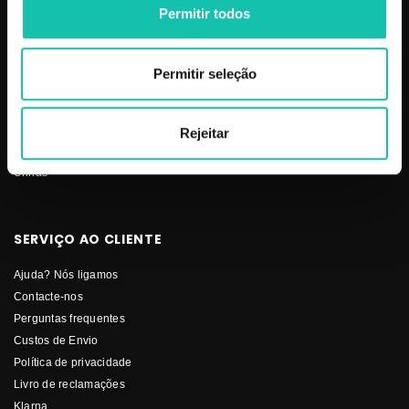
Permitir todos
Estética
Social
Makeup
Mobiliário
Permitir seleção
Perfumes
Pestanas
Solar
Rejeitar
Stock-Off
Unhas
SERVIÇO AO CLIENTE
Ajuda? Nós ligamos
Contacte-nos
Perguntas frequentes
Custos de Envio
Política de privacidade
Livro de reclamações
Klarna