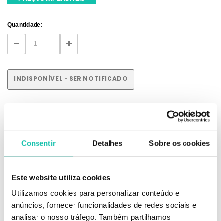
Current
Quantidade:
Stock:
DECREASE
INCREASE
QUANTITY:
QUANTITY:
INDISPONÍVEL - SER NOTIFICADO
DESCRIÇÃO
Consentir
Detalhes
Sobre os cookies
Mousse de cor Tonality.
Este website utiliza cookies
Cor: Antracite
Utilizamos cookies para personalizar conteúdo e
anúncios, fornecer funcionalidades de redes sociais e
Com cores ricas, ideal para que possa experimentar diferentes tons
sempre que desejar. A espuma fácil de usar, não escorre, deixando o
analisar o nosso tráfego. Também partilhamos