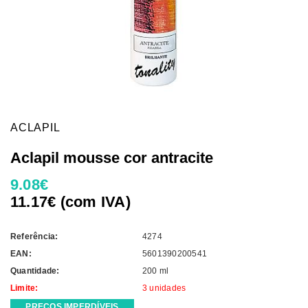
ACLAPIL
Aclapil mousse cor antracite
9.08€
11.17€ (com IVA)
Referência:
4274
EAN:
5601390200541
Quantidade:
200 ml
Limite:
3 unidades
PREÇOS IMPERDÍVEIS