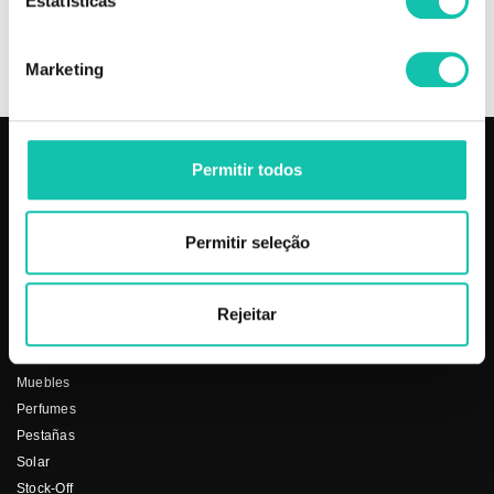
Estatísticas
OPINIONES
Marketing
Permitir todos
PRODUCTOS
COSMÉTICA CLICK
Aparatos
Quienes somos
Permitir seleção
Barbería
Terminos y condiciones
Cabello
Nuestros precios
Depilación
Proveedores
Rejeitar
Estética
Social
Makeup
Muebles
Perfumes
Pestañas
Solar
Stock-Off