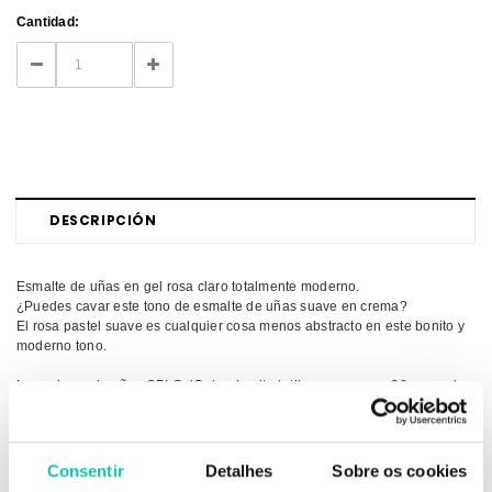
Current
Cantidad:
Stock:
DECREASE
INCREASE
QUANTITY:
QUANTITY:
DESCRIPCIÓN
Esmalte de uñas en gel rosa claro totalmente moderno.
¿Puedes cavar este tono de esmalte de uñas suave en crema?
El rosa pastel suave es cualquier cosa menos abstracto en este bonito y
moderno tono.
Los colores de uñas OPI GelColor de alto brillo se secan en 30 segundos
bajo una luz LED y duran semanas.
Fabricado en los Estados Unidos.
Consentir
Detalhes
Sobre os cookies
Hasta 3 semanas de uso con brillo intenso y colores permanentes.