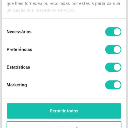
que lhes forneceu ou recolhidas por estes a partir da sua
utilização dos respetivos serviços.
OUTRAS
OUTRAS
Seleção
Saco cera pastosa chocolate 250g
Fósforos hemostáticos
Necessários
de
consentimento
Preferências
2.97€
0.70€
Estatísticas
250 g
ADICIONAR
ADICIONAR
Marketing
Permitir todos