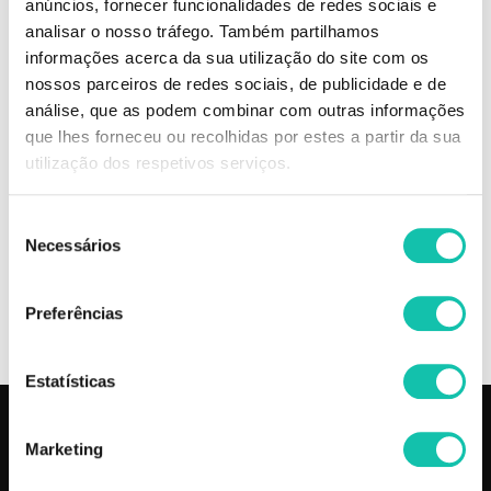
anúncios, fornecer funcionalidades de redes sociais e
OBB SIBEL
OBB SIBEL
analisar o nosso tráfego. Também partilhamos
informações acerca da sua utilização do site com os
OBB Secador compact dreox preto
OBB Secador compact dreox
2000W
vermelho 2000W
nossos parceiros de redes sociais, de publicidade e de
análise, que as podem combinar com outras informações
que lhes forneceu ou recolhidas por estes a partir da sua
29.92€
29.92€
utilização dos respetivos serviços.
Seleção
Necessários
de
ADICIONAR
ADICIONAR
consentimento
Preferências
Estatísticas
PRODUTOS
COSMÉTICA CLICK
Marketing
Aparelhos
Sobre nós