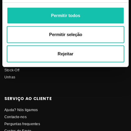
Barbearia
Termos e condições
Cabelo
Os nossos preços
Permitir todos
Depilação
Fornecedores
Estética
Social
Permitir seleção
Makeup
Mobiliário
Perfumes
Rejeitar
Pestanas
Solar
Stock-Off
Unhas
SERVIÇO AO CLIENTE
Ajuda? Nós ligamos
Contacte-nos
Perguntas frequentes
Custos de Envio