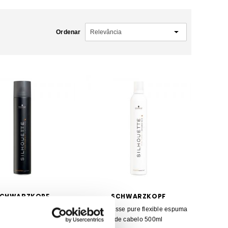
Ordenar
CHWARZKOPF
SCHWARZKOPF
kopf laca Pure fixação
SKF Mousse pure flexible espuma
super 500ml
de cabelo 500ml