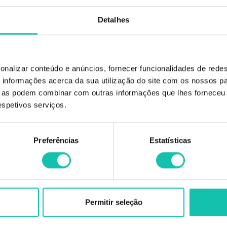
7.90€
9.56€
Detalhes
onalizar conteúdo e anúncios, fornecer funcionalidades de redes
informações acerca da sua utilização do site com os nossos pa
ue as podem combinar com outras informações que lhes forneceu 
respetivos serviços.
Preferências
Estatísticas
CHWARZKOPF
SCHWARZKOPF
S
 pure super espuma de
Schwarkopf PumpSpray super hold
Schwar
Permitir seleção
cabelo 500ml
laca de cabelo 200ml
champô n
14.00€
8.36€