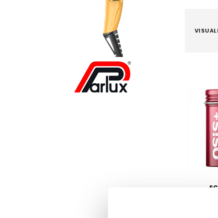
VISUAL
S
Schwarzk