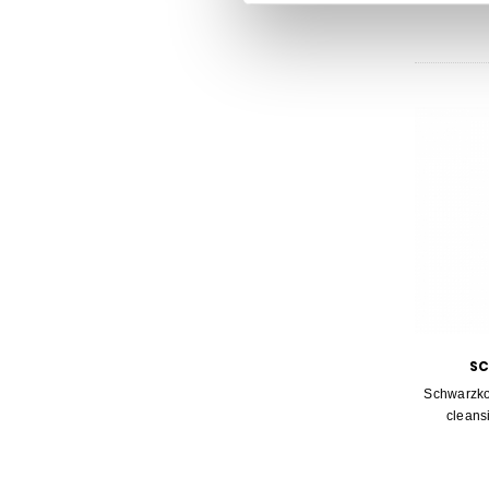
S
Schwarzko
cleans