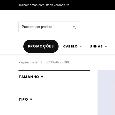
Trabalhamos com stock verdadeiro
PROMOÇÕES
CABELO
UNHAS
Página inicial
SCHWARZKOPF
TAMANHO ▼
TIPO ▼