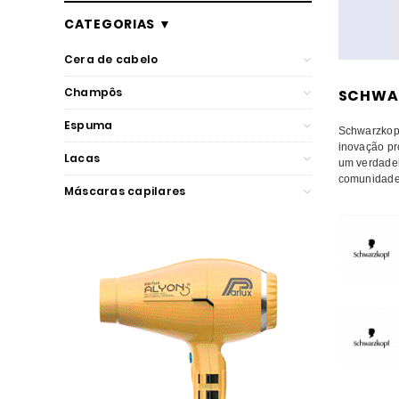
CATEGORIAS ▼
Cera de cabelo
Champôs
SCHWA
Osis+
Espuma
Schwarzkopf
inovação pr
Deep cleasing
Lacas
um verdadei
comunidade 
GoodBye
Silhouette
Máscaras capilares
Scalp Genesis
Silhouette
Sun Protect