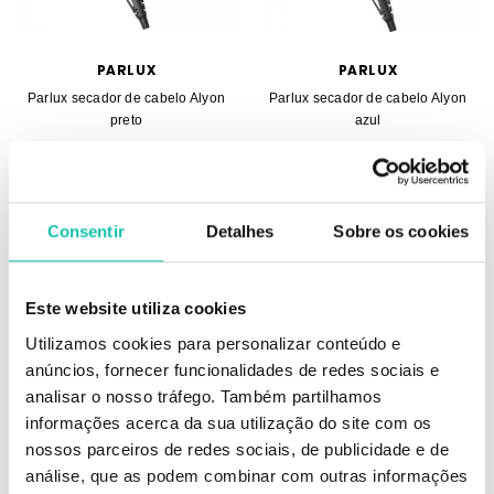
PARLUX
PARLUX
Parlux secador de cabelo Alyon
Parlux secador de cabelo Alyon
preto
azul
218.42€
113.41€
218.42€
113.41€
Consentir
Detalhes
Sobre os cookies
ADICIONAR
ADICIONAR
Este website utiliza cookies
Utilizamos cookies para personalizar conteúdo e
anúncios, fornecer funcionalidades de redes sociais e
analisar o nosso tráfego. Também partilhamos
-37%
-37%
informações acerca da sua utilização do site com os
nossos parceiros de redes sociais, de publicidade e de
análise, que as podem combinar com outras informações