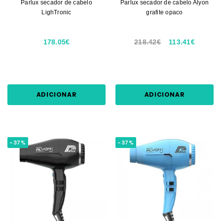
Parlux secador de cabelo
Parlux secador de cabelo Alyon
LighTronic
grafite opaco
178.05€
218.42€
113.41€
ADICIONAR
ADICIONAR
-37%
-37%