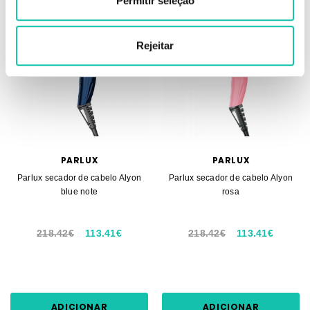
Permitir seleção
-37%
-37%
Rejeitar
PARLUX
PARLUX
Parlux secador de cabelo Alyon
Parlux secador de cabelo Alyon
blue note
rosa
218.42€
113.41€
218.42€
113.41€
ADICIONAR
ADICIONAR