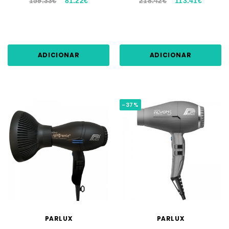
159.33€
81.22€
218.42€
113.41€
ADICIONAR
ADICIONAR
-37%
PARLUX
PARLUX