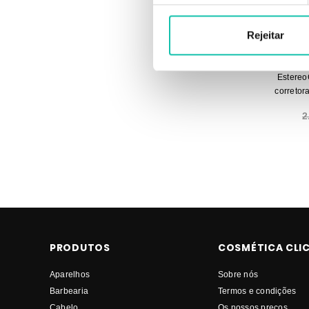
Rejeitar
ES
Estereo
corretora
2
PRODUTOS
COSMÉTICA CLI
Aparelhos
Sobre nós
Barbearia
Termos e condições
Cabelo
Os nossos preços