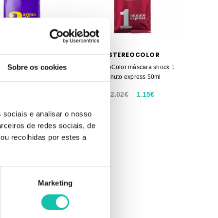
STEREOCOLOR
ESTEREOCOLOR
Sobre os cookies
oColor máscara shock
EstereoColor máscara shock 1
 intensivo Argan Oil 50ml
minuto express 50ml
2.02€
1.15€
2.02€
1.15€
 sociais e analisar o nosso
rceiros de redes sociais, de
ou recolhidas por estes a
Marketing