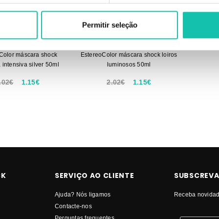
Permitir seleção
TEREOCOLOR
ESTEREOCOLOR
Color máscara shock
EstereoColor máscara shock loiros
 intensiva silver 50ml
luminosos 50ml
.02€
1.15€
2.02€
1.15€
CK
SERVIÇO AO CLIENTE
SUBSCREVA
Ajuda? Nós ligamos
Receba novidad
Contacte-nos
Perguntas frequentes