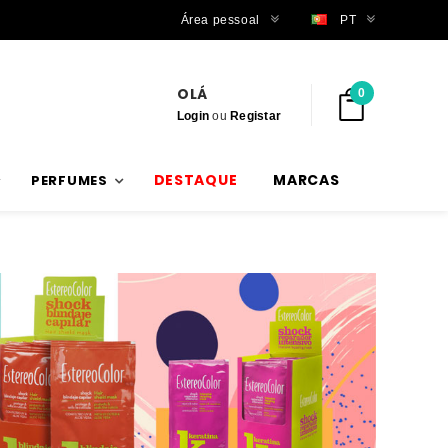
Trabalhamos com stock verdadeiro
Área pessoal
PT
OLÁ
0
Login
ou
Registar
DESTAQUE
MARCAS
PERFUMES