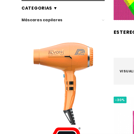
CATEGORIAS ▼
Máscaras capilares
ESTER
EstereoColor
VISUAL
-30%