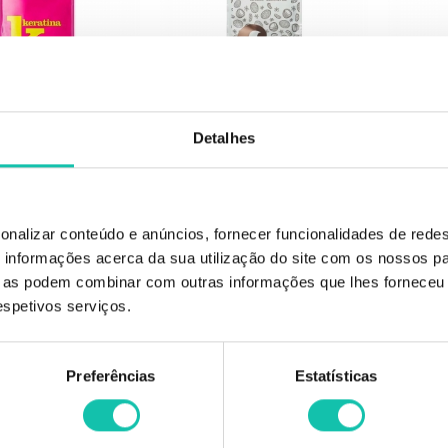
TEREOCOLOR
ESTEREOCOLOR
E
Detalhes
Color máscara shock
EstereoColor máscara shock coco
Estere
 intensiva Keratina 50ml
hidratação e brilho 50ml
alisante
.02€
1.15€
2.02€
1.15€
onalizar conteúdo e anúncios, fornecer funcionalidades de redes
informações acerca da sua utilização do site com os nossos pa
ue as podem combinar com outras informações que lhes forneceu 
respetivos serviços.
-30%
Preferências
Estatísticas