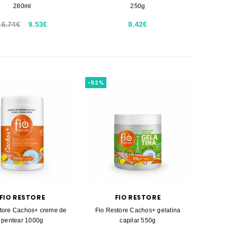
280ml
250g
16.74€
9.53€
8.42€
-52%
FIO RESTORE
FIO RESTORE
tore Cachos+ creme de
Fio Restore Cachos+ gelatina
pentear 1000g
capilar 550g