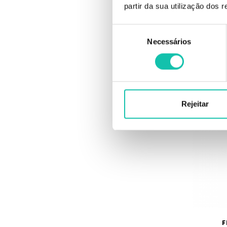
partir da sua utilização dos 
F
Fio Res
Seleção
Necessários
de
consentimento
Rejeitar
F