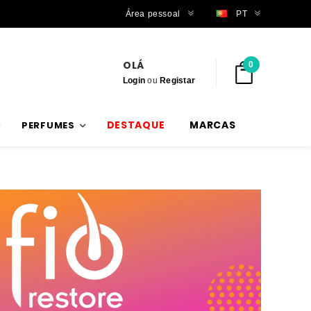
Envios rápidos
Área pessoal
PT
OLÁ
0
Login
ou
Registar
DESTAQUE
MARCAS
PERFUMES