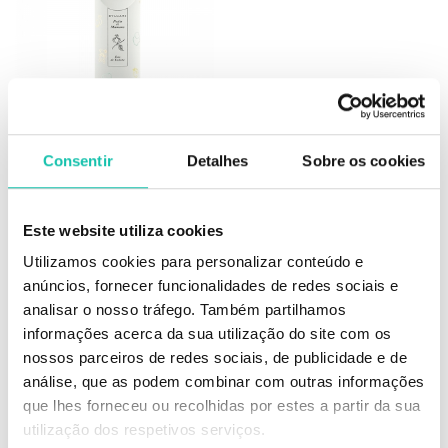
BVLGARI
Consentir
Detalhes
Sobre os cookies
Bvlgari Petits Et Mamans eau de
toilette 100ml
Este website utiliza cookies
57.48€
Utilizamos cookies para personalizar conteúdo e
anúncios, fornecer funcionalidades de redes sociais e
100 ml
analisar o nosso tráfego. Também partilhamos
informações acerca da sua utilização do site com os
INDISPONÍVEL - SER NOTIFICADO
nossos parceiros de redes sociais, de publicidade e de
análise, que as podem combinar com outras informações
que lhes forneceu ou recolhidas por estes a partir da sua
utilização dos respetivos serviços.