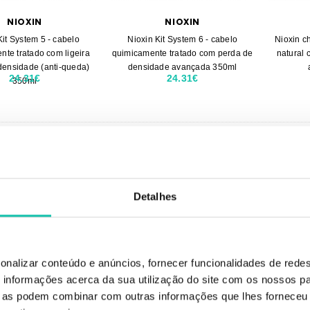
NIOXIN
NIOXIN
Kit System 5 - cabelo
Nioxin Kit System 6 - cabelo
Nioxin c
nte tratado com ligeira
quimicamente tratado com perda de
natural
densidade (anti-queda)
densidade avançada 350ml
24.31€
24.31€
350ml
Detalhes
onalizar conteúdo e anúncios, fornecer funcionalidades de redes
informações acerca da sua utilização do site com os nossos pa
ue as podem combinar com outras informações que lhes forneceu 