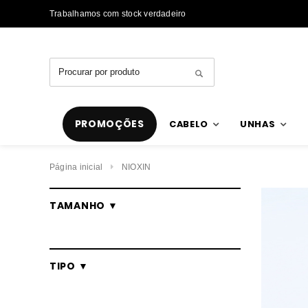
Trabalhamos com stock verdadeiro
Envios rápidos
PROMOÇÕES
CABELO
UNHAS
Página inicial
NIOXIN
TAMANHO ▼
TIPO ▼