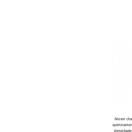
Nioxin ch
quimicamen
densidade