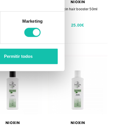
NIOXIN
NIOXIN
ight density rescue 70ml
Nioxin hair booster 50ml
Marketing
31.01€
25.00€
Permitir todos
NIOXIN
NIOXIN