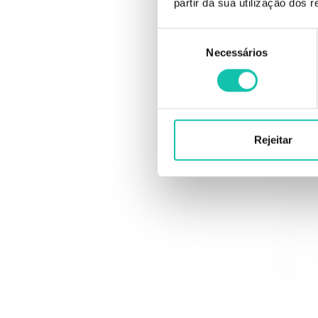
partir da sua utilização dos 
Nioxin ch
Seleção
pintado 
Necessários
de
consentimento
Rejeitar