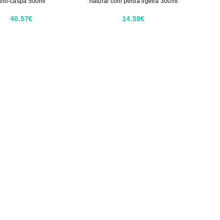
anti-caspa 500ml
natural com perda ligeira 300ml
40.57€
14.59€