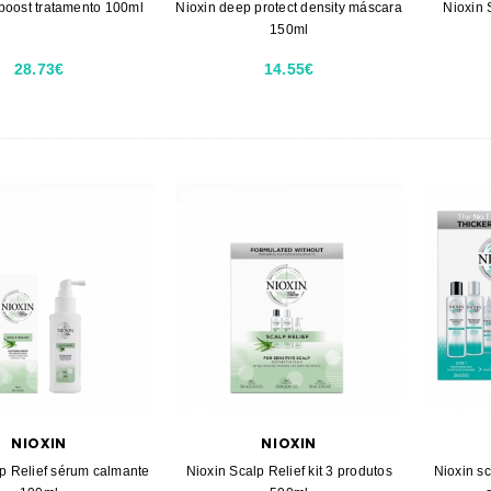
boost tratamento 100ml
Nioxin deep protect density máscara
Nioxin 
150ml
28.73€
14.55€
NIOXIN
NIOXIN
p Relief sérum calmante
Nioxin Scalp Relief kit 3 produtos
Nioxin sc