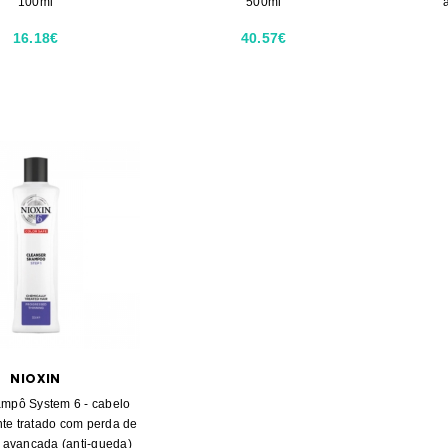
100ml
500ml
16.18€
40.57€
NIOXIN
ampô System 6 - cabelo
te tratado com perda de
 avançada (anti-queda)