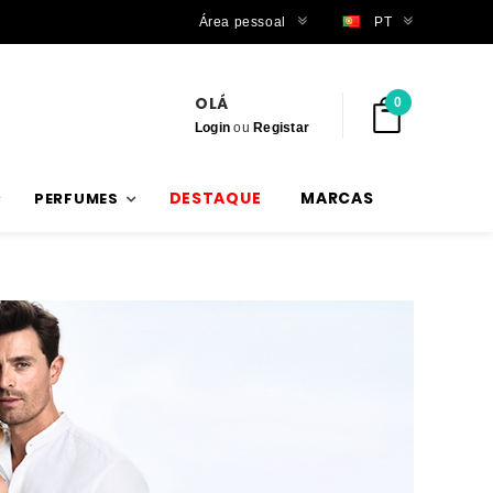
Envios rápidos
Área pessoal
PT
OLÁ
0
Login
ou
Registar
DESTAQUE
MARCAS
PERFUMES