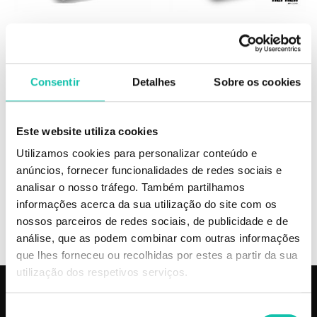
HERKELL
HERKELL
Herkell UV clean germicida XL
Herkell UV clean germicida
Consentir
Detalhes
Sobre os cookies
149.90€
79.90€
Este website utiliza cookies
Utilizamos cookies para personalizar conteúdo e
anúncios, fornecer funcionalidades de redes sociais e
ADICIONAR
INDISPONÍVEL - SER NOTIFICADO
analisar o nosso tráfego. Também partilhamos
informações acerca da sua utilização do site com os
nossos parceiros de redes sociais, de publicidade e de
análise, que as podem combinar com outras informações
que lhes forneceu ou recolhidas por estes a partir da sua
utilização dos respetivos serviços.
PRODUTOS
COSMÉTICA CLICK
Seleção