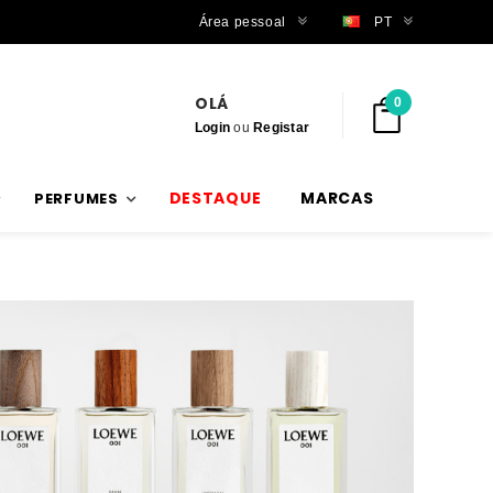
Trabalhamos com stock verdadeiro
Área pessoal
PT
OLÁ
0
Login
ou
Registar
DESTAQUE
MARCAS
PERFUMES