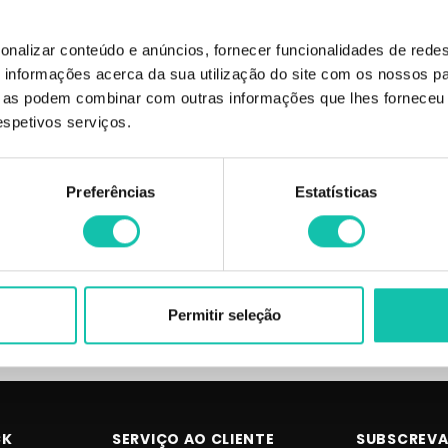
onalizar conteúdo e anúncios, fornecer funcionalidades de redes
informações acerca da sua utilização do site com os nossos pa
ue as podem combinar com outras informações que lhes forneceu 
respetivos serviços.
LOEWE
LOEWE
Preferências
Estatísticas
e Loewe coffret EDT
Agua de Loewe coffret EDT Vap
T10ml+EDT Miami 10ml
100ml+EDT20ml+BM50ml 170ml
120ml
75.18€
43.82€
Permitir seleção
CK
SERVIÇO AO CLIENTE
SUBSCREVA