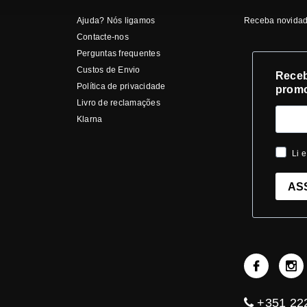
Ajuda? Nós ligamos
Receba novidad
Contacte-nos
Perguntas frequentes
Custos de Envio
Receb
Política de privacidade
prom
Livro de reclamações
Klarna
Li e
AS
+351 222