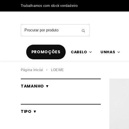
Trabalhamos com stock verdadeiro
PROMOÇÕES
CABELO
UNHAS
Página inicial
LOEWE
TAMANHO ▼
TIPO ▼