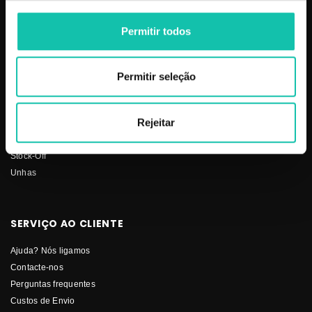
Barbearia
Termos e condições
Cabelo
Os nossos preços
Permitir todos
Depilação
Fornecedores
Estética
Social
Makeup
Permitir seleção
Mobiliário
Perfumes
Rejeitar
Pestanas
Solar
Stock-Off
Unhas
SERVIÇO AO CLIENTE
Ajuda? Nós ligamos
Contacte-nos
Perguntas frequentes
Custos de Envio