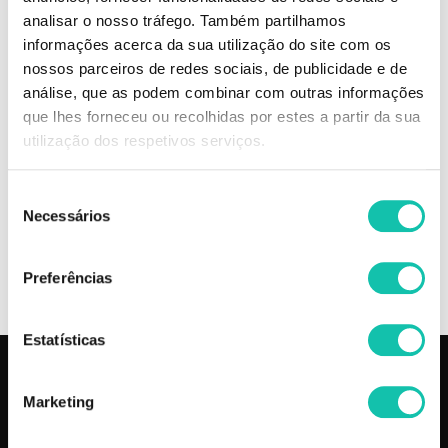
e restabelecem o volume correto na pele, atuando como fios
analisar o nosso tráfego. Também partilhamos
tensores.Ingredientes Ativos: elixir de ouro:particulas de ouro puro 24K,
informações acerca da sua utilização do site com os
ADENOSINA, Ceramidas Vegetais, Ácido Hialuronico, Oligoceane.Óleos:
Marula, Aguacate, Argan.
nossos parceiros de redes sociais, de publicidade e de
análise, que as podem combinar com outras informações
Comprar Creme de rosto Gold Lift EVELINE MELHOR PREÇO | Comprar
que lhes forneceu ou recolhidas por estes a partir da sua
EVELINE Creme de rosto Gold Lift MELHOR PREÇO | Creme de rosto
utilização dos respetivos serviços.
EVELINE Gold Lift MELHOR PREÇO
Seleção
Necessários
de
OPINIÕES
consentimento
+
INFORMAÇÃO
Preferências
Estatísticas
PRODUTOS
COSMÉTICA CLICK
Marketing
Aparelhos
Sobre nós