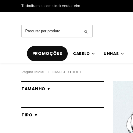
Trabalhamos com stock verdadeiro
PROMOÇÕES
CABELO
UNHAS
Página inicial
OMA GERTRUDE
TAMANHO ▼
TIPO ▼