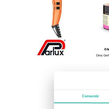
OM
Oma Gert
Consentir