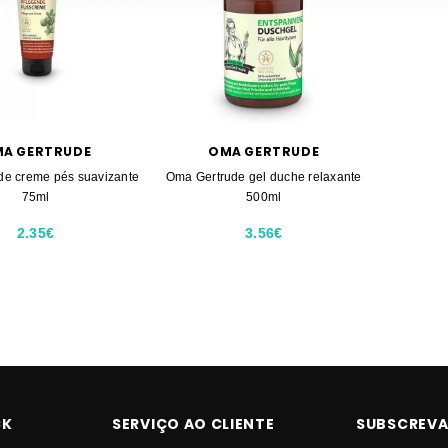
A GERTRUDE
OMA GERTRUDE
de creme pés suavizante
Oma Gertrude gel duche relaxante
75ml
500ml
2.35€
3.56€
CK
SERVIÇO AO CLIENTE
SUBSCREVA