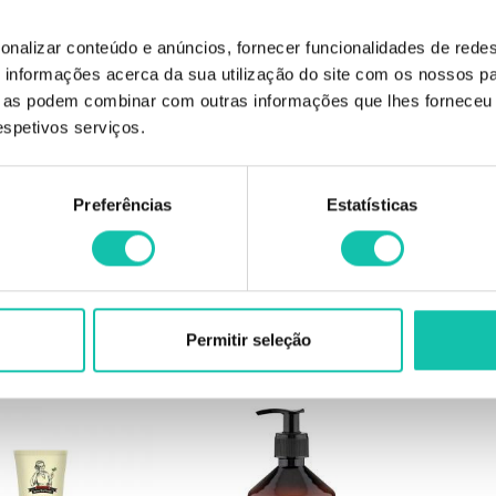
onalizar conteúdo e anúncios, fornecer funcionalidades de redes
informações acerca da sua utilização do site com os nossos pa
ue as podem combinar com outras informações que lhes forneceu 
respetivos serviços.
A GERTRUDE
OMA GERTRUDE
O
Preferências
Estatísticas
trude condicionador
Oma Gertrude creme corporal
Oma Gertr
volume 500ml
hidratante 300ml
2.75€
2.95€
Permitir seleção