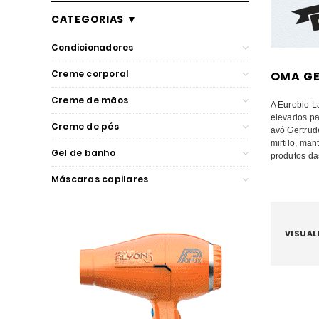
CATEGORIAS ▼
Condicionadores
Creme corporal
OMA G
Capilar
Creme de mãos
A Eurobio L
elevados pa
Corporal
Creme de pés
avó Gertrud
mirtilo, man
Corporal
Gel de banho
produtos da
Corporal
Máscaras capilares
Corporal
Capilar
VISUAL