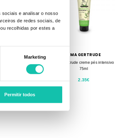
 sociais e analisar o nosso
rceiros de redes sociais, de
ou recolhidas por estes a
MA GERTRUDE
OMA GERTRUDE
Marketing
ude creme mãos nutrituvo
Oma Gertrude creme pés intensivo
75ml
75ml
2.35€
2.35€
Permitir todos