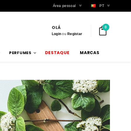
Trabalhamos com stock verdadeiro
Área pessoal
PT
OLÁ
0
Login
ou
Registar
DESTAQUE
MARCAS
PERFUMES