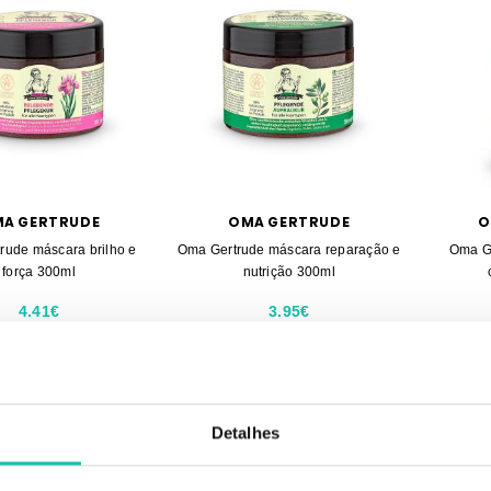
A GERTRUDE
OMA GERTRUDE
O
rude máscara brilho e
Oma Gertrude máscara reparação e
Oma Ge
força 300ml
nutrição 300ml
4.41€
3.95€
Detalhes