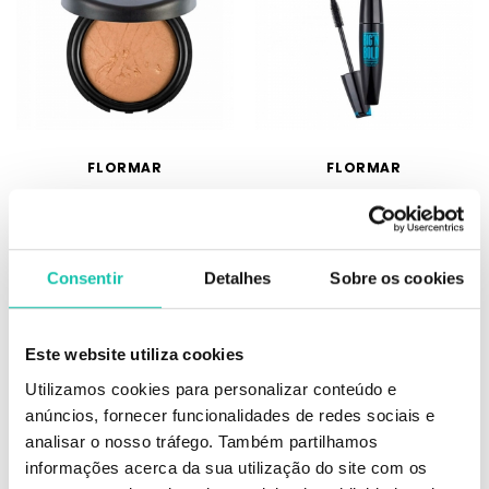
FLORMAR
FLORMAR
Flormar baked powder 021 beige
Flormar big n bold 002 waterproof
with gold 9g
mascara 15ml
Consentir
Detalhes
Sobre os cookies
13.81€
8.12€
9 g
15 ml
Este website utiliza cookies
Utilizamos cookies para personalizar conteúdo e
ADICIONAR
ADICIONAR
anúncios, fornecer funcionalidades de redes sociais e
analisar o nosso tráfego. Também partilhamos
informações acerca da sua utilização do site com os