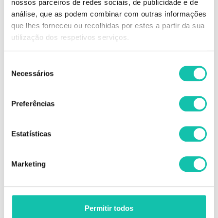
nossos parceiros de redes sociais, de publicidade e de
análise, que as podem combinar com outras informações
que lhes forneceu ou recolhidas por estes a partir da sua
utilização dos respetivos serviços.
Seleção
Necessários
de
consentimento
Preferências
FLORMAR
FLORMAR
Flormar blending brush
Flormar blush-on 108 shining
Estatísticas
bronze 6g
Marketing
5.68€
7.31€
6 g
Permitir todos