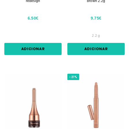
redesign
brown 2.2g
6.50€
9.75€
2.2 g
ADICIONAR
ADICIONAR
-21%