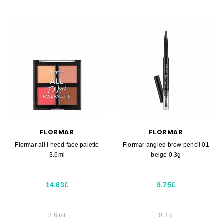
FLORMAR
FLORMAR
Flormar all i need face palette
Flormar angled brow pencil 01
3.6ml
beige 0.3g
14.63€
9.75€
3.6 ml
0.3 g