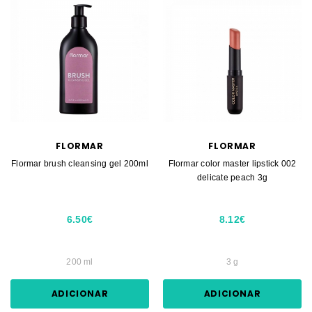
FLORMAR
FLORMAR
Flormar brush cleansing gel 200ml
Flormar color master lipstick 002
delicate peach 3g
6.50€
8.12€
200 ml
3 g
ADICIONAR
ADICIONAR