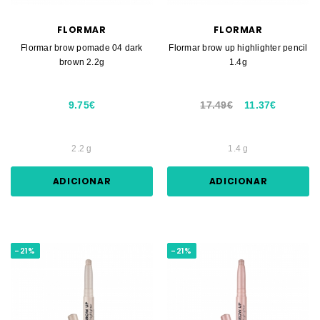
FLORMAR
FLORMAR
Flormar brow pomade 04 dark
Flormar brow up highlighter pencil
brown 2.2g
1.4g
9.75€
17.49€
11.37€
2.2 g
1.4 g
ADICIONAR
ADICIONAR
-21%
-21%