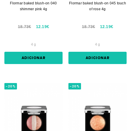
Flormar baked blush-on 040
Flormar baked blush-on 045 touch
shimmer pink 4g
of rose 4g
18.73€
12.19€
18.73€
12.19€
4 g
4 g
ADICIONAR
ADICIONAR
-20%
-20%