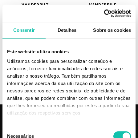
VANDERBILT
VANDERBILT
Vanderbilt eau de toilette 100ml
Vanderbilt Maroussia eau de
toilette vaporizador 100ml
Consentir
Detalhes
Sobre os cookies
8.09€
10.98€
Este website utiliza cookies
100 ml
100 ml
Utilizamos cookies para personalizar conteúdo e
anúncios, fornecer funcionalidades de redes sociais e
ADICIONAR
INDISPONÍVEL - SER NOTIFICADO
analisar o nosso tráfego. Também partilhamos
informações acerca da sua utilização do site com os
nossos parceiros de redes sociais, de publicidade e de
análise, que as podem combinar com outras informações
que lhes forneceu ou recolhidas por estes a partir da sua
utilização dos respetivos serviços.
PRODUTOS
COSMÉTICA CLICK
Seleção
Aparelhos
Sobre nós
Necessários
de