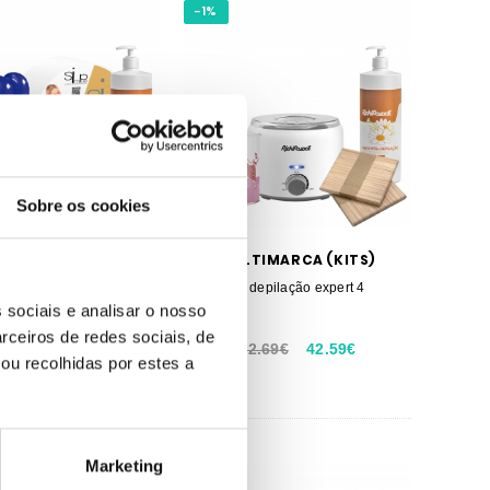
-1%
Sobre os cookies
TIMARCA (KITS)
MULTIMARCA (KITS)
 depilação expert 3
Kit depilação expert 4
 sociais e analisar o nosso
rceiros de redes sociais, de
48.06€
52.69€
42.59€
ou recolhidas por estes a
Marketing