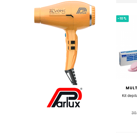
-10%
MULT
Kit depi
30