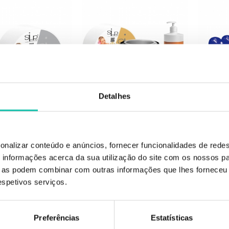
Detalhes
IMARCA (KITS)
MULTIMARCA (KITS)
MUL
depilação básico 3
Kit depilação expert 1
Kit
onalizar conteúdo e anúncios, fornecer funcionalidades de redes
informações acerca da sua utilização do site com os nossos pa
45.20€
52.36€
ue as podem combinar com outras informações que lhes forneceu 
respetivos serviços.
Preferências
Estatísticas