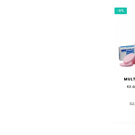
-9%
MULT
Kit 
52