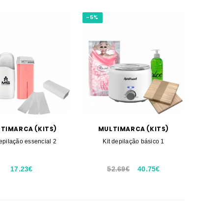
-5%
TIMARCA (KITS)
MULTIMARCA (KITS)
depilação essencial 2
Kit depilação básico 1
17.23€
52.69€
40.75€