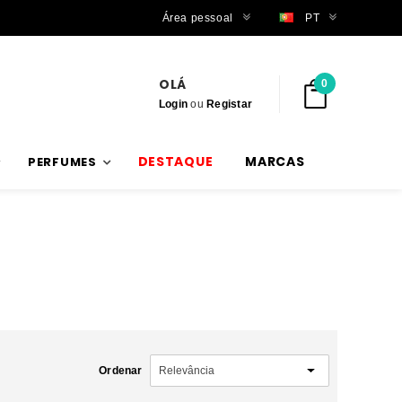
Envios rápidos
Área pessoal
PT
OLÁ
0
Login
ou
Registar
DESTAQUE
MARCAS
PERFUMES
Ordenar