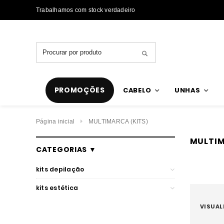
Trabalhamos com stock verdadeiro
Envios rápidos
PROMOÇÕES
CABELO
UNHAS
Página inicial
MULTIMARCA (KITS)
MULTIM
CATEGORIAS ▼
kits depilação
kits estética
MULTIMARCA
VISUAL
MULTIMARCA