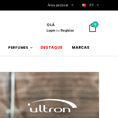
Trabalhamos com stock verdadeiro
Área pessoal
PT
OLÁ
0
Login
ou
Registar
DESTAQUE
MARCAS
PERFUMES