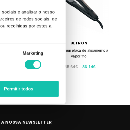
 sociais e analisar o nosso
rceiros de redes sociais, de
ou recolhidas por estes a
ULTRON
ULTRON
n Wave Styler placa de
Ultron Oshun placa de alisamento a
Marketing
delação de cabelo
vapor frio
60.89€
155.64€
86.14€
Permitir todos
 A NOSSA NEWSLETTER