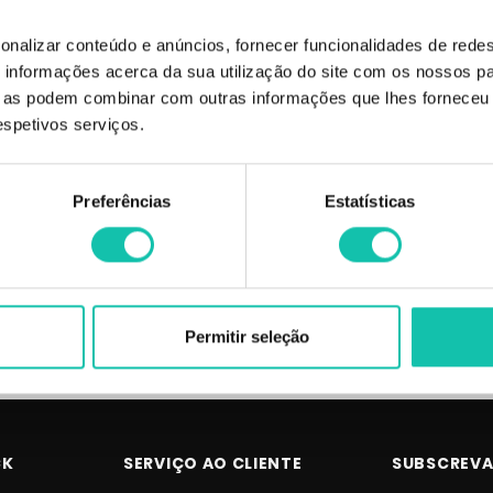
onalizar conteúdo e anúncios, fornecer funcionalidades de redes
informações acerca da sua utilização do site com os nossos pa
ue as podem combinar com outras informações que lhes forneceu 
respetivos serviços.
ULTRON
ULTRON
 placa alisamento Mach 4
Ultron placa alisamento Mach 4 XL
Ultro
Preferências
Estatísticas
mo
77.15€
81.22€
Permitir seleção
CK
SERVIÇO AO CLIENTE
SUBSCREVA